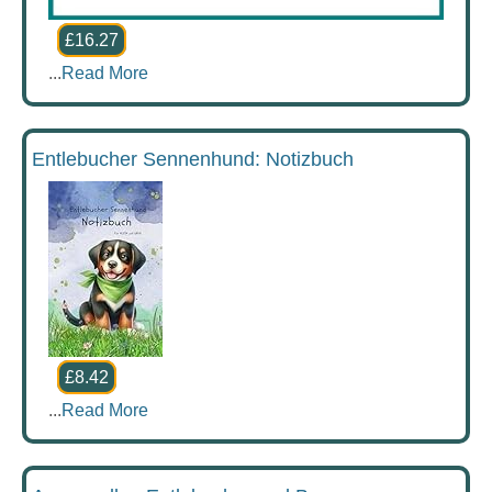
£16.27
...
Read More
Entlebucher Sennenhund: Notizbuch
£8.42
...
Read More