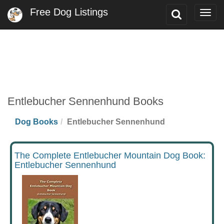
Free Dog Listings
Toggle
Togg
Search
navig
Entlebucher Sennenhund Books
Dog Books
Entlebucher Sennenhund
The Complete Entlebucher Mountain Dog Book:
Entlebucher Sennenhund